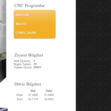
CNC Programlar
ARTCAM
MACH3
COREL DRAW
Ziyaret Bilgileri
Aktif Ziyaretçi
1
Bugün Toplam
25
Toplam Ziyaret
55925
Döviz Bilgileri
Alış
Satış
Dolar
47.4548
47.6450
Euro
54.7716
54.9911