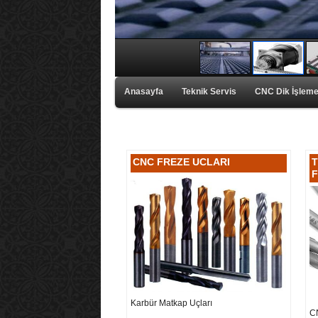
Anasayfa
Teknik Servis
CNC Dik İşleme
CNC FREZE UCLARI
T
F
Karbür Matkap Uçları
C