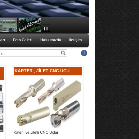
arı
Foto Galeri
Hakkımızda
İletişim
KARTER , JİLET CNC UCU..
Katerli ve Jiletli CNC Uçları