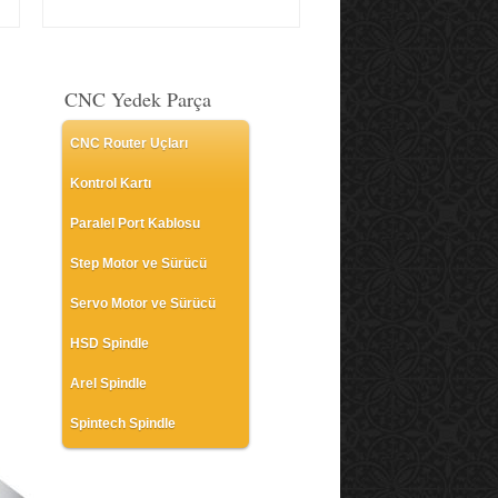
CNC Yedek Parça
CNC Router Uçları
Kontrol Kartı
Paralel Port Kablosu
Step Motor ve Sürücü
Servo Motor ve Sürücü
HSD Spindle
Arel Spindle
Spintech Spindle