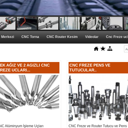
 Merkezi
CNC Torna
CNC Router Kesim
Videolar
Cnc Freze ucl
EK AĞIZ VE 2 AGIZLI CNC
CNC FREZE PENS VE
REZE UCLARI...
TUTUCULAR..
NC Alüminyum İşleme Uçları
CNC Freze ve Router Tutucu ve Pens